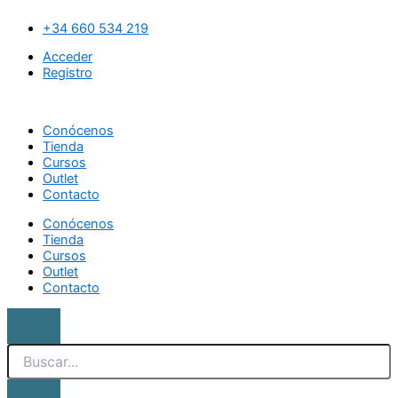
Ir
Search
Tabla
al
mini
+34 660 534 219
contenido
facial
Acceder
cantidad
Registro
Conócenos
Tienda
Cursos
Outlet
Contacto
Conócenos
Tienda
Cursos
Outlet
Contacto