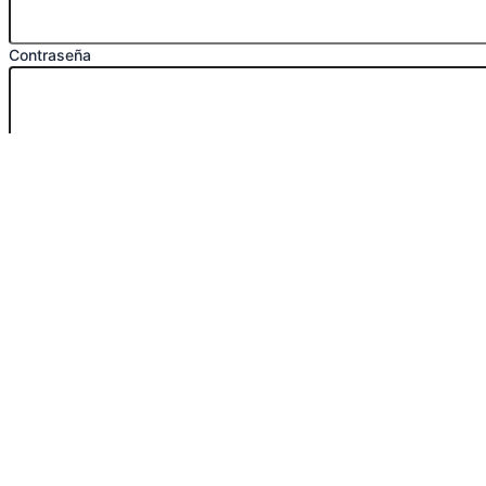
Contraseña
Acceder
¿Olvidó su contraseña?
Regístrate
Conócenos
Tienda
Cursos
Outlet
Contacto
Conócenos
Tienda
Cursos
Outlet
Contacto