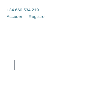
Ir
al
+34 660 534 219
contenido
Acceder
Registro
CARRITO