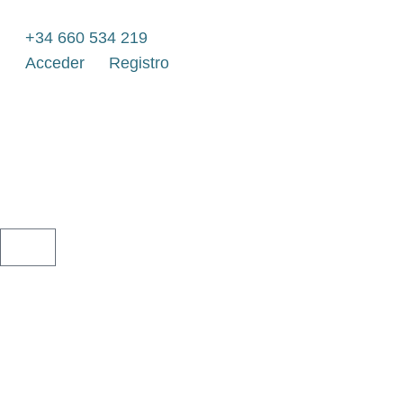
Ir
al
+34 660 534 219
contenido
Acceder
Registro
CARRITO