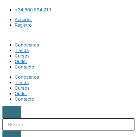
Ir
Search
Duribland
al
500
+34 660 534 219
contenido
ml
Acceder
cantidad
Registro
Conócenos
Tienda
Cursos
Outlet
Contacto
Conócenos
Tienda
Cursos
Outlet
Contacto