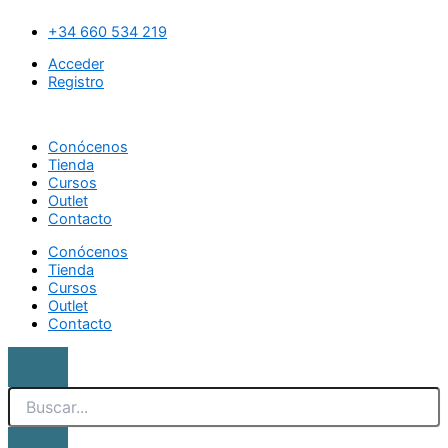
Ir
Search
Builder
al
base
+34 660 534 219
contenido
Bright
Acceder
pink
Registro
07.The
Manicure
Company
Conócenos
cantidad
Tienda
Cursos
Outlet
Contacto
Conócenos
Tienda
Cursos
Outlet
Contacto