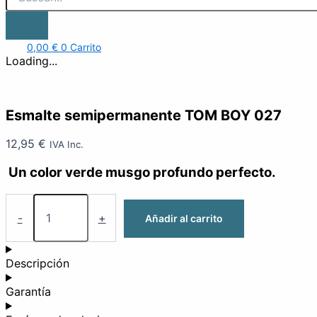
0,00
€
0
Carrito
Loading...
Esmalte semipermanente TOM BOY 027
12,95
€
IVA Inc.
Un color verde musgo profundo perfecto.
-
+
Añadir al carrito
Descripción
Garantía