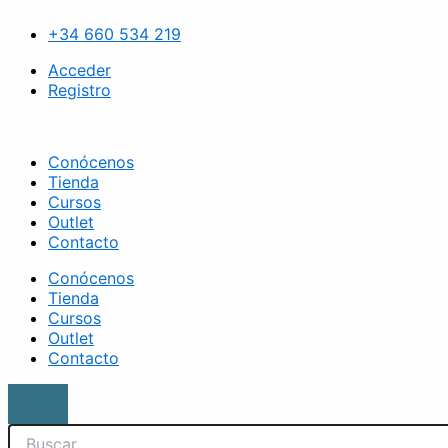
Ir
Search
Esmalte
al
semipermanente
+34 660 534 219
contenido
TOM
BOY
Acceder
027
Registro
cantidad
Conócenos
Tienda
Cursos
Outlet
Contacto
Conócenos
Tienda
Cursos
Outlet
Contacto