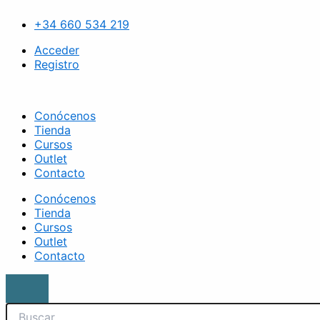
Ir
Search
Sombra
al
suelta
+34 660 534 219
contenido
rosa
claro
Acceder
cantidad
Registro
Conócenos
Tienda
Cursos
Outlet
Contacto
Conócenos
Tienda
Cursos
Outlet
Contacto