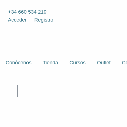
Ir
al
+34 660 534 219
contenido
Acceder
Registro
Conócenos
Tienda
Cursos
Outlet
Co
CARRITO