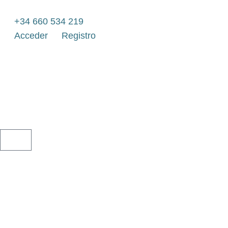
Ir
al
+34 660 534 219
contenido
Acceder
Registro
CARRITO