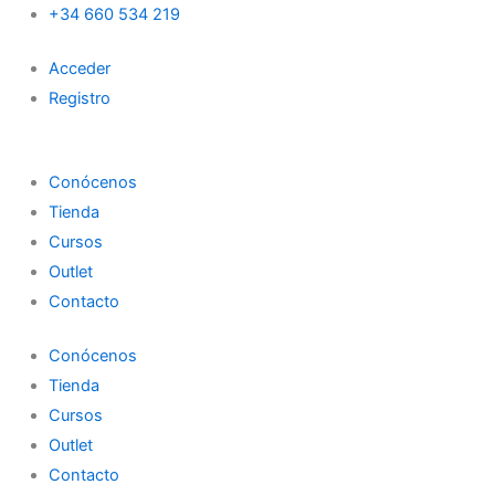
Search
Esmalte
Ir
+34 660 534 219
semipermanente
al
SILUETA
Acceder
contenido
159
Registro
The
Manicure
Company
cantidad
Conócenos
Tienda
Cursos
Outlet
Contacto
Conócenos
Tienda
Cursos
Outlet
Contacto