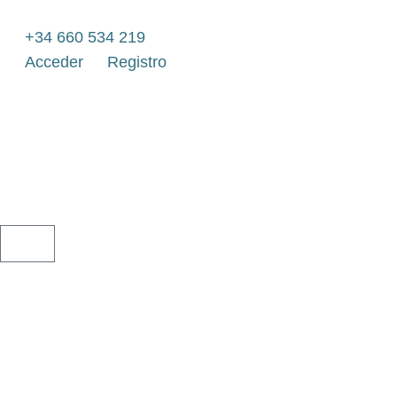
Ir
al
+34 660 534 219
contenido
Acceder
Registro
CARRITO