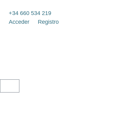
Ir
al
+34 660 534 219
contenido
Acceder
Registro
CARRITO