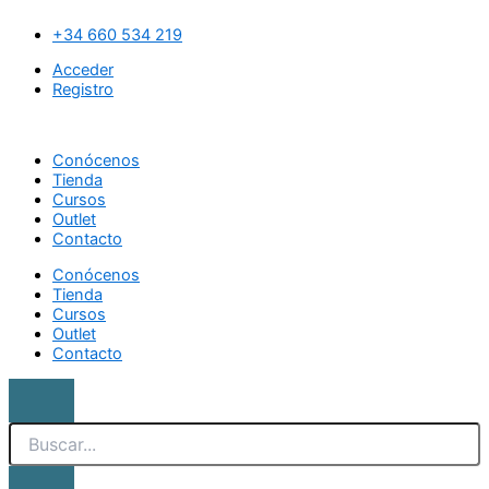
Ir
Search
Punzón
al
Gem
+34 660 534 219
contenido
Tool
Acceder
cantidad
Registro
Conócenos
Tienda
Cursos
Outlet
Contacto
Conócenos
Tienda
Cursos
Outlet
Contacto