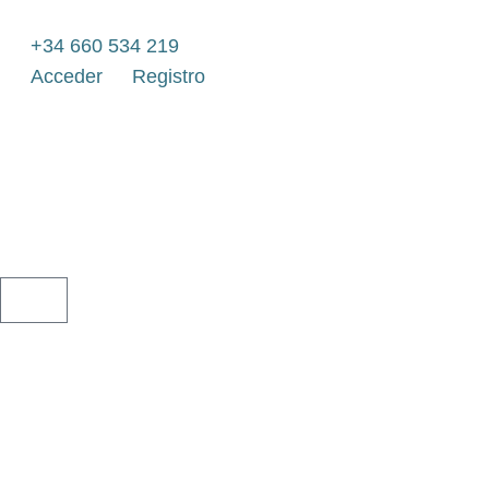
Ir
al
+34 660 534 219
contenido
Acceder
Registro
CARRITO