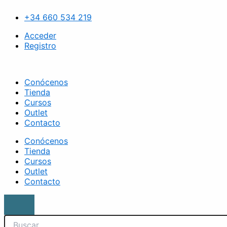
Ir
Search
Pincel
al
sombras
+34 660 534 219
contenido
mango
verde
Acceder
cantidad
Registro
Conócenos
Tienda
Cursos
Outlet
Contacto
Conócenos
Tienda
Cursos
Outlet
Contacto