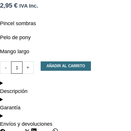
2,95
€
IVA Inc.
Pincel sombras
Pelo de pony
Mango largo
Pincel
AÑADIR AL CARRITO
-
+
sombra,
pelo
pony
cantidad
Descripción
Garantía
Envíos y devoluciones