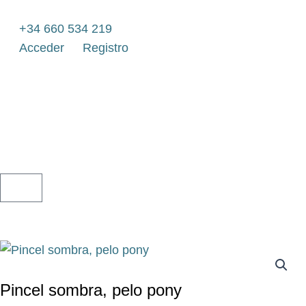
Ir
al
+34 660 534 219
contenido
Acceder
Registro
CARRITO
Pincel sombra, pelo pony