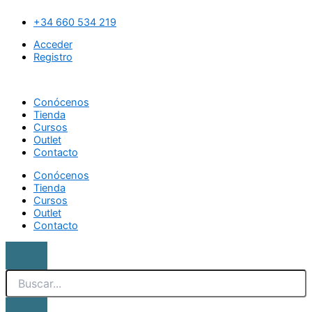
Ir
Search
Pincel
al
polvos
+34 660 534 219
contenido
conico
Acceder
cantidad
Registro
Conócenos
Tienda
Cursos
Outlet
Contacto
Conócenos
Tienda
Cursos
Outlet
Contacto