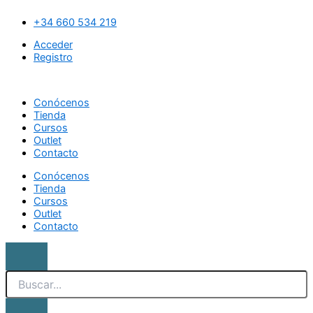
Ir
Search
Pincel
al
peine
+34 660 534 219
contenido
cejas
Acceder
cantidad
Registro
Conócenos
Tienda
Cursos
Outlet
Contacto
Conócenos
Tienda
Cursos
Outlet
Contacto