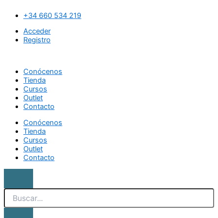
Ir
Search
Pincel
al
One
+34 660 534 219
contenido
stroke
Acceder
A
Registro
1
cantidad
Conócenos
Tienda
Cursos
Outlet
Contacto
Conócenos
Tienda
Cursos
Outlet
Contacto