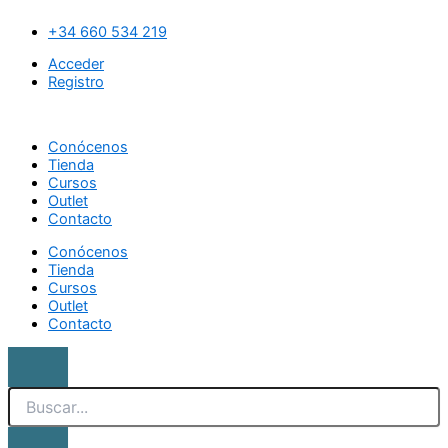
Ir
Search
Pantalón
al
de
+34 660 534 219
contenido
presoterapia
Acceder
(10
Registro
unid)
cantidad
Conócenos
Tienda
Cursos
Outlet
Contacto
Conócenos
Tienda
Cursos
Outlet
Contacto