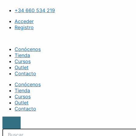
Ir
Search
Pack
al
24
+34 660 534 219
contenido
monodosis
lifting
Acceder
de
Registro
pestañas
cantidad
Conócenos
Tienda
Cursos
Outlet
Contacto
Conócenos
Tienda
Cursos
Outlet
Contacto