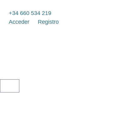
Ir
al
+34 660 534 219
contenido
Acceder
Registro
CARRITO