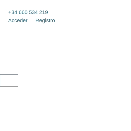
Ir
al
+34 660 534 219
contenido
Acceder
Registro
CARRITO