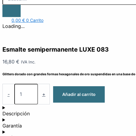
0,00
€
0
Carrito
Loading...
Esmalte semipermanente LUXE 083
16,80
€
IVA Inc.
Glitters dorado con grandes formas hexagonales de oro suspendidas en una base de 
-
+
Añadir al carrito
Descripción
Garantía