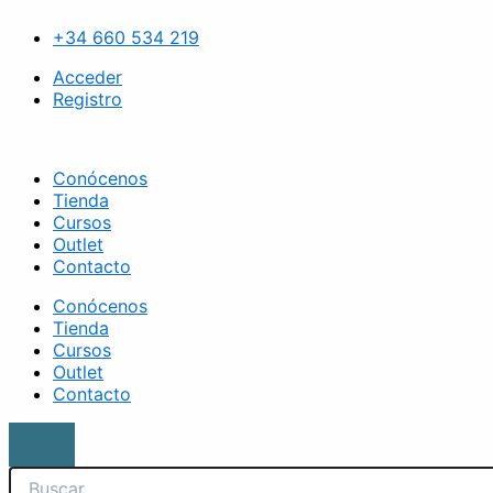
Ir
Search
Esmalte
al
semipermanente
+34 660 534 219
contenido
LUXE
083
Acceder
cantidad
Registro
Conócenos
Tienda
Cursos
Outlet
Contacto
Conócenos
Tienda
Cursos
Outlet
Contacto