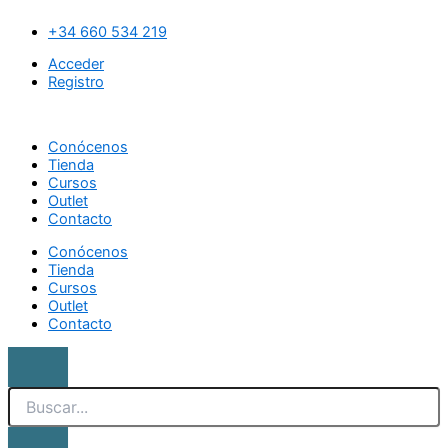
Ir
Search
Limpiador
al
cítrico
+34 660 534 219
contenido
para
Acceder
aparatos
Registro
de
cera
cantidad
Conócenos
Tienda
Cursos
Outlet
Contacto
Conócenos
Tienda
Cursos
Outlet
Contacto