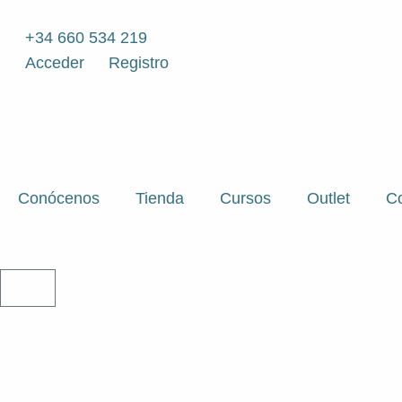
Ir
al
+34 660 534 219
contenido
Acceder
Registro
Conócenos
Tienda
Cursos
Outlet
Co
CARRITO