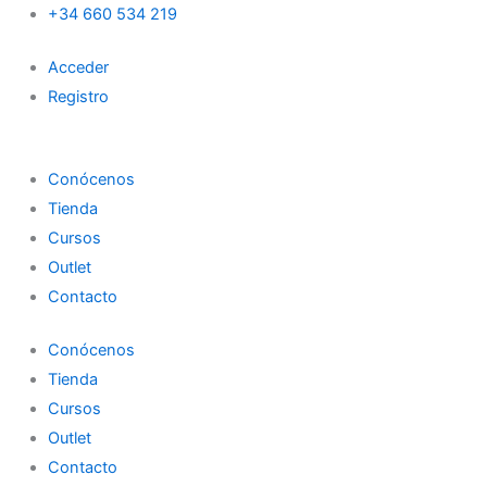
Search
Lampara
Ir
+34 660 534 219
UV
al
36
Acceder
contenido
W
Registro
cantidad
Conócenos
Tienda
Cursos
Outlet
Contacto
Conócenos
Tienda
Cursos
Outlet
Contacto