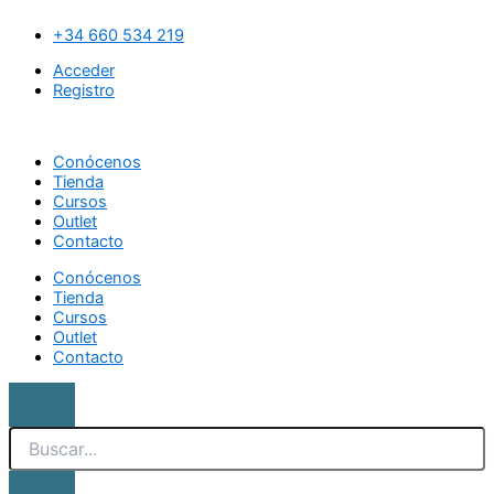
Ir
Search
Kit
al
base
+34 660 534 219
contenido
roll-
Acceder
on
Registro
con
doble
calentador
Conócenos
y
Tienda
termostato
Cursos
cantidad
Outlet
Contacto
Conócenos
Tienda
Cursos
Outlet
Contacto