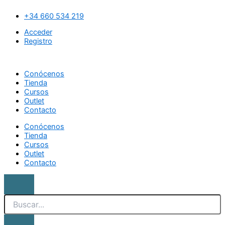
Ir
Search
Jelly
al
spa
+34 660 534 219
contenido
bath
Acceder
pedicura
Registro
lavanda
cantidad
Conócenos
Tienda
Cursos
Outlet
Contacto
Conócenos
Tienda
Cursos
Outlet
Contacto