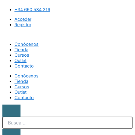
Ir
Search
Set
al
5
+34 660 534 219
contenido
pinceles
Acceder
de
Registro
maquillaje
Martora
cantidad
Conócenos
Tienda
Cursos
Outlet
Contacto
Conócenos
Tienda
Cursos
Outlet
Contacto