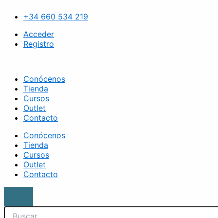
Ir
Search
Funda
al
para
+34 660 534 219
contenido
camilla
rizo
Acceder
blanca
Registro
cantidad
Conócenos
Tienda
Cursos
Outlet
Contacto
Conócenos
Tienda
Cursos
Outlet
Contacto