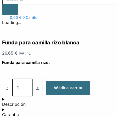
0,00
€
0
Carrito
Loading...
Funda para camilla rizo blanca
26,65
€
IVA Inc.
Funda para camilla rizo.
-
+
Añadir al carrito
Descripción
Garantía