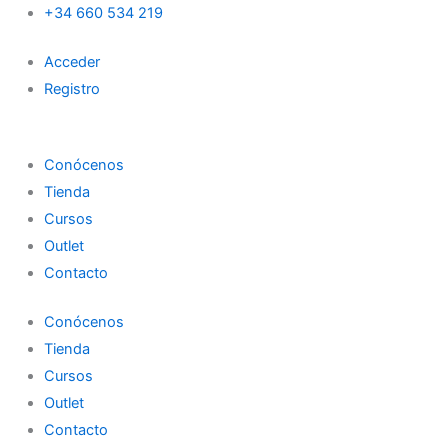
Search
Fresa
Ir
+34 660 534 219
diamante
al
cantidad
Acceder
contenido
Registro
Conócenos
Tienda
Cursos
Outlet
Contacto
Conócenos
Tienda
Cursos
Outlet
Contacto