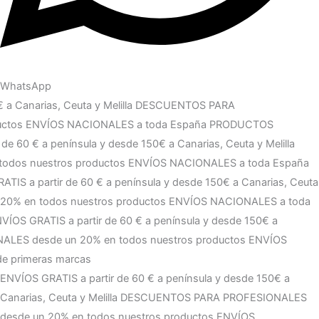
WhatsApp
rias, Ceuta y Melilla
DESCUENTOS PARA PROFESIONALES
ES a toda España
PRODUCTOS ORIGINALES de primeras marcas
rias, Ceuta y Melilla
DESCUENTOS PARA PROFESIONALES
ES a toda España
PRODUCTOS ORIGINALES de primeras
 a Canarias, Ceuta y Melilla
DESCUENTOS PARA
NVÍOS NACIONALES a toda España
PRODUCTOS ORIGINALES
 y desde 150€ a Canarias, Ceuta y Melilla
DESCUENTOS PARA
NVÍOS NACIONALES a toda España
PRODUCTOS ORIGINALES
ENVÍOS GRATIS a partir de 60 € a península y desde 150€ a
Canarias, Ceuta y Melilla
DESCUENTOS PARA PROFESIONALES
desde un 20% en todos nuestros productos
ENVÍOS