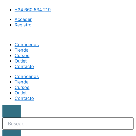
Ir
Search
Fresa
al
cerámica
+34 660 534 219
contenido
gota
Acceder
redondeada
Registro
cantidad
Conócenos
Tienda
Cursos
Outlet
Contacto
Conócenos
Tienda
Cursos
Outlet
Contacto