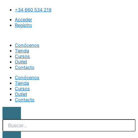
Ir
Search
Exfoliante
al
Ultra
+34 660 534 219
contenido
reparador
Acceder
e
Registro
hidratante
cantidad
Conócenos
Tienda
Cursos
Outlet
Contacto
Conócenos
Tienda
Cursos
Outlet
Contacto