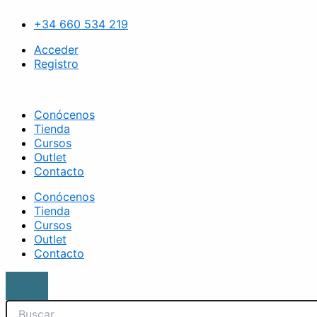
Ir
Search
Esmalte
al
verde
+34 660 534 219
contenido
musgo
41.
Acceder
Brescia
Registro
cantidad
Conócenos
Tienda
Cursos
Outlet
Contacto
Conócenos
Tienda
Cursos
Outlet
Contacto