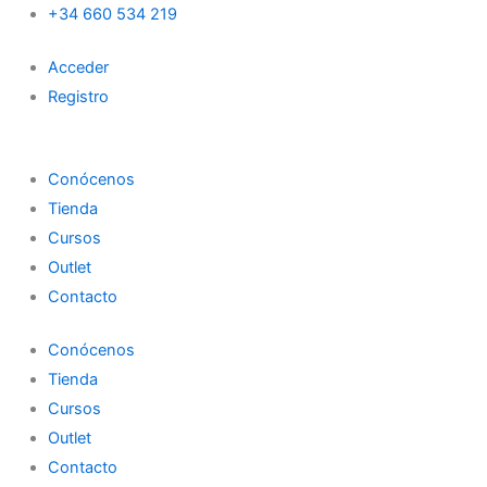
Search
Esmalte
Ir
+34 660 534 219
rosa
al
05
Acceder
contenido
Brescia
Registro
cantidad
Conócenos
Tienda
Cursos
Outlet
Contacto
Conócenos
Tienda
Cursos
Outlet
Contacto