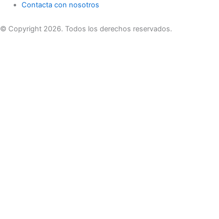
Contacta con nosotros
© Copyright 2026. Todos los derechos reservados.
Accede a tu cuenta
Nombre de usuario o correo electrónico
Contraseña
Acceder
¿Olvidó su contraseña?
Regístrate
Conócenos
Tienda