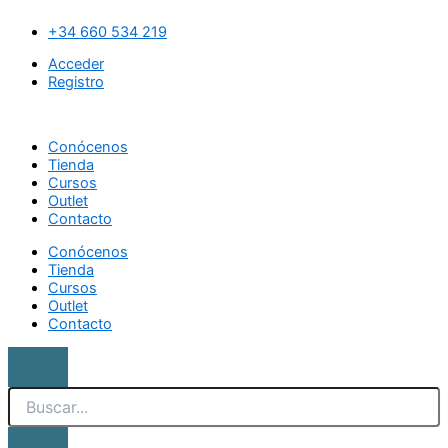
Ir
Search
Esmalte
al
nácar
+34 660 534 219
contenido
29.
Acceder
Brescia
Registro
cantidad
Conócenos
Tienda
Cursos
Outlet
Contacto
Conócenos
Tienda
Cursos
Outlet
Contacto