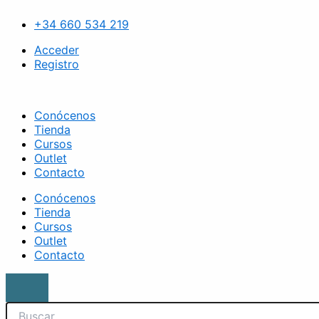
Ir
Search
Esmalte
al
marrón
+34 660 534 219
contenido
36.
Brescia
Acceder
cantidad
Registro
Conócenos
Tienda
Cursos
Outlet
Contacto
Conócenos
Tienda
Cursos
Outlet
Contacto