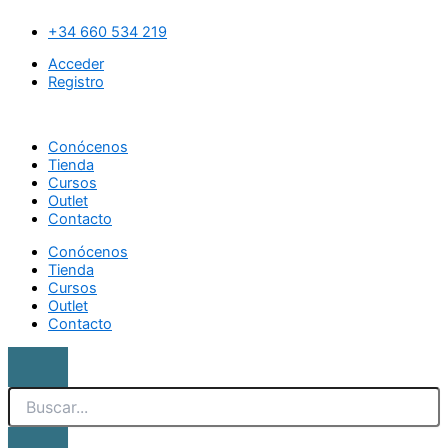
Ir
Search
Esmalte
al
brescia
+34 660 534 219
contenido
53
Acceder
Granate
Registro
cantidad
Conócenos
Tienda
Cursos
Outlet
Contacto
Conócenos
Tienda
Cursos
Outlet
Contacto