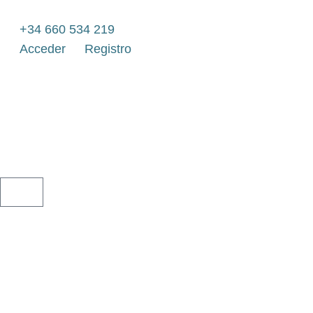
Ir
al
+34 660 534 219
contenido
Acceder
Registro
CARRITO