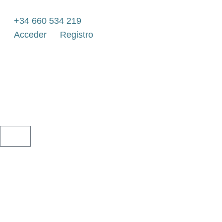
Ir
al
+34 660 534 219
contenido
Acceder
Registro
CARRITO