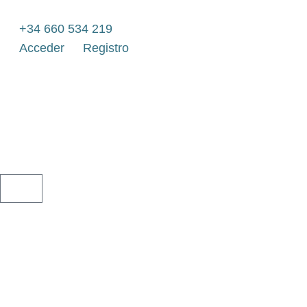
Ir
al
+34 660 534 219
contenido
Acceder
Registro
CARRITO