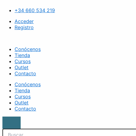
Ir
Search
Cepillo
al
para
+34 660 534 219
contenido
ducha
cantidad
Acceder
Registro
Conócenos
Tienda
Cursos
Outlet
Contacto
Conócenos
Tienda
Cursos
Outlet
Contacto