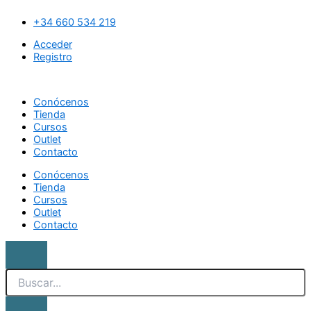
Ir
Search
Cartucho
al
de
+34 660 534 219
contenido
cera
Acceder
rosa
Registro
cantidad
Conócenos
Tienda
Cursos
Outlet
Contacto
Conócenos
Tienda
Cursos
Outlet
Contacto