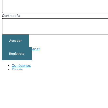
Contraseña
Acceder
¿Olvidó su contraseña?
Regístrate
Conócenos
Tienda
Cursos
Outlet
Contacto
Conócenos
Tienda
Cursos
Outlet