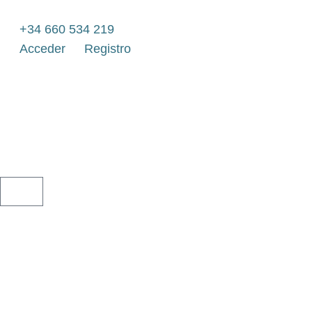
Ir
al
+34 660 534 219
contenido
Acceder
Registro
CARRITO