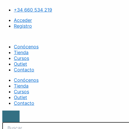
Ir
Search
Brocha
al
retráctil
+34 660 534 219
contenido
rojo
y
Acceder
plata
Registro
cantidad
Conócenos
Tienda
Cursos
Outlet
Contacto
Conócenos
Tienda
Cursos
Outlet
Contacto