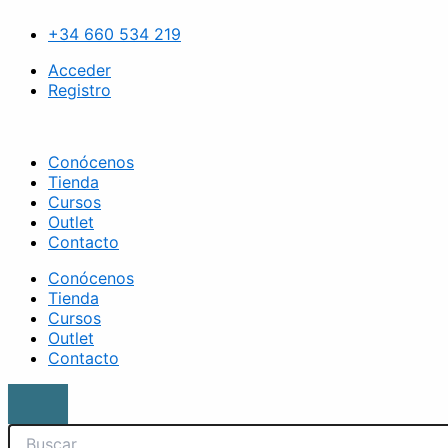
Ir
Search
Brocha
al
de
+34 660 534 219
contenido
colorete
mango
Acceder
negro
Registro
cantidad
Conócenos
Tienda
Cursos
Outlet
Contacto
Conócenos
Tienda
Cursos
Outlet
Contacto