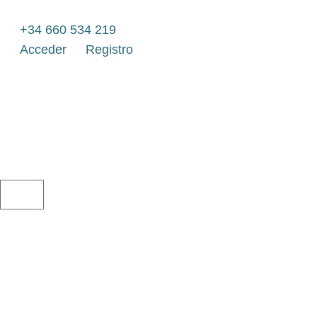
Ir
al
+34 660 534 219
contenido
Acceder
Registro
CARRITO