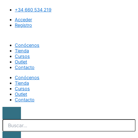
Ir
Search
Esmalte
al
semipermanente
+34 660 534 219
contenido
A
Acceder
TRUE
Registro
LADY
011
The
Conócenos
Manicure
Tienda
Company
Cursos
cantidad
Outlet
Contacto
Conócenos
Tienda
Cursos
Outlet
Contacto